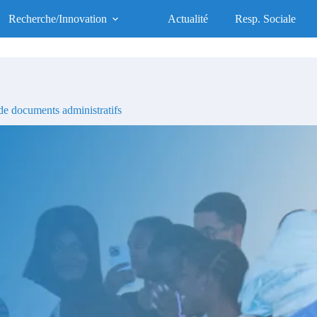
UFR des Sciences de la Santé
Recherche/Innovation
Actualité
Resp. Sociale
UFR d'Excellence, Socialement Responsable
e documents administratifs