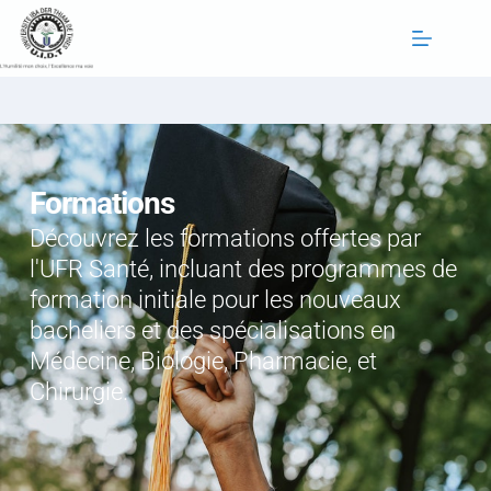
Passer
au
contenu
Formations
Découvrez les formations offertes par 
l'UFR Santé, incluant des programmes de 
formation initiale pour les nouveaux 
bacheliers et des spécialisations en 
Médecine, Biologie, Pharmacie, et 
Chirurgie.