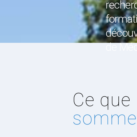
recherc
formati
découv
de Méd
sommes