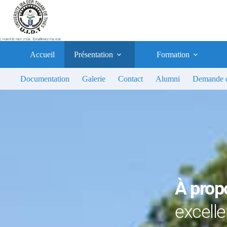
Passer
au
contenu
Accueil
Présentation
Formation
Documentation
Galerie
Contact
Alumni
Demande d
À prop
excell