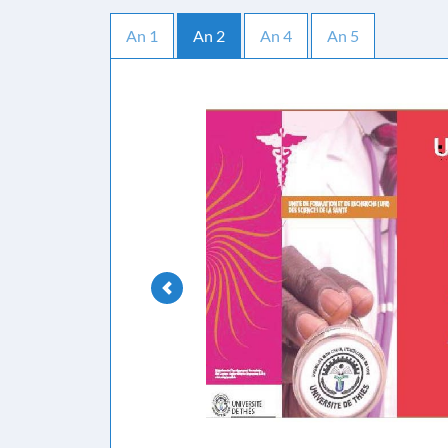
An 1
An 2
An 4
An 5