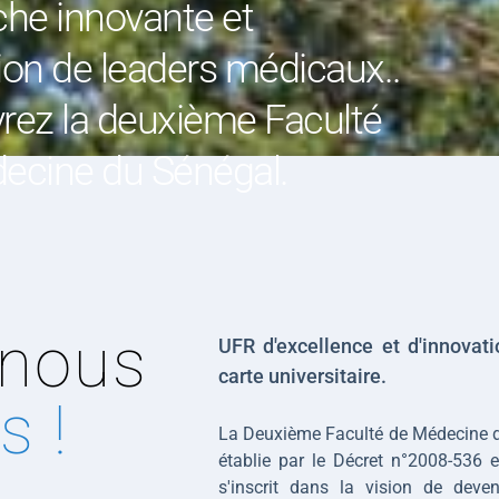
he innovante et 
on de leaders médicaux.. 
rez la deuxième Faculté 
ecine du Sénégal.
Ce que nous 
UFR d'excellence et d'innovati
carte universitaire.
 !
La Deuxième Faculté de Médecine du
établie par le Décret n°2008-536 
s'inscrit dans la vision de deven