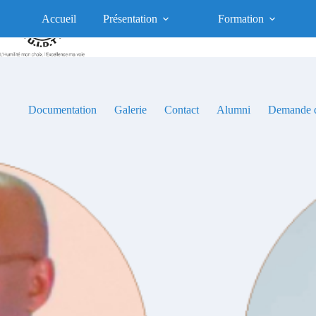
Passer
au
Accueil
Présentation
Formation
contenu
Documentation
Galerie
Contact
Alumni
Demande d