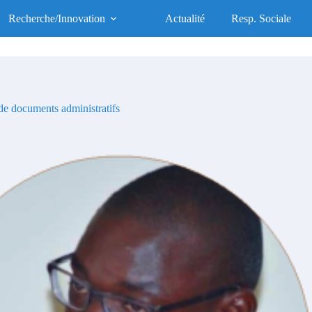
UFR des Sciences de la Santé
Recherche/Innovation
Actualité
Resp. Sociale
UFR d'Excellence, Socialement Responsable
e documents administratifs