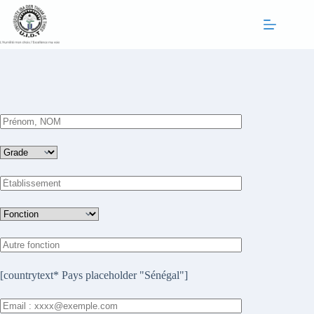
Passer
au
contenu
[countrytext* Pays placeholder "Sénégal"]