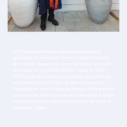
Le Professeur Mamadou Mourtalla Ka, éminent 
spécialiste en médecine interne et doyen honoraire 
de l'unité de formation et de recherche des sciences 
de la santé de l'université Iba-Der-Thiam de Thiès 
(UIDT), a été élu Président du Collège Ouest-Africain 
des Médecins (WACP) lors du 48ème congrès de 
l'organisation, tenu à Abuja, au Nigeria. Cette élection 
historique fait du Pr Ka le premier Sénégalais à diriger 
cette institution de référence en matière de santé en 
Afrique de l'Ouest.