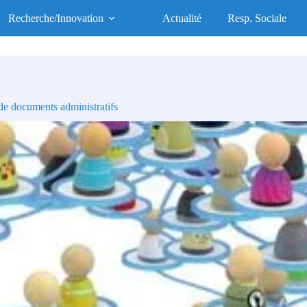
UFR des Sciences de la Santé
Recherche/Innovation
Actualité
Resp. Sociale
UFR d'Excellence, Socialement Responsable
e documents administratifs