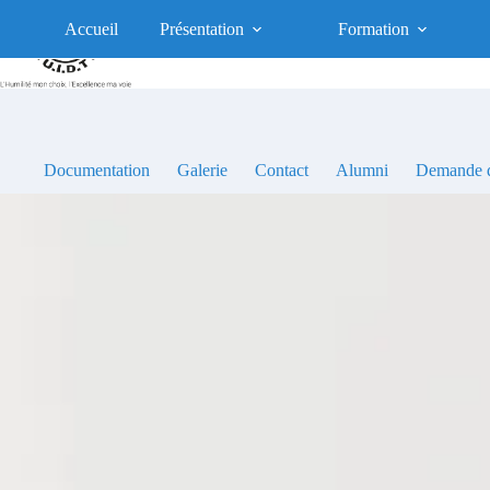
Passer
au
Accueil
Présentation
Formation
contenu
Documentation
Galerie
Contact
Alumni
Demande d