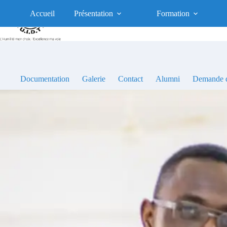
Passer
au
Accueil
Présentation
Formation
contenu
Documentation
Galerie
Contact
Alumni
Demande d