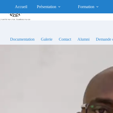
Passer
au
Accueil
Présentation
Formation
contenu
Documentation
Galerie
Contact
Alumni
Demande d